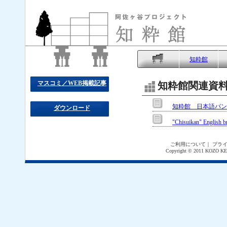
知粋館
マスコミ／WEB掲載記事
知粋館関連資料／Do
知粋館 日本語パン
ダウンロード
"Chisuikan" English b
ご利用について
｜
プラ
Copyright © 2011 KOZO KE